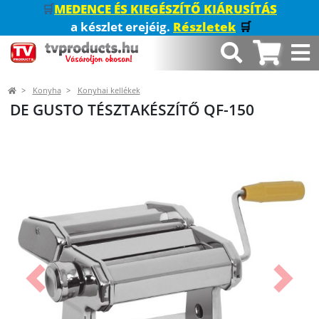
🛒
MEDENCE ÉS KIEGÉSZÍTŐ KIÁRUSÍTÁS
a készlet erejéig.
Részletek
🛒
Konyha
Konyhai kellékek
DE GUSTO TÉSZTAKÉSZÍTŐ QF-150
Előző
Követk