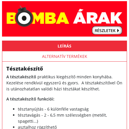
LEÍRÁS
ALTERNATÍV TERMÉKEK
Tésztakészítő
A tésztakészítő
praktikus kiegészítő minden konyhába.
Kezelése rendkívül egyszerű és gyors. A tésztakészítővel Ön
is utánozhatatlan valódi házi tésztákat készíthet.
A tésztakészítő funkciói:
tésztanyújtás - 6 különféle vastagság
tésztavágás - 2 - 6,5 mm szélességben (metélt,
spagetti...)
asztalhoz rögzíthető