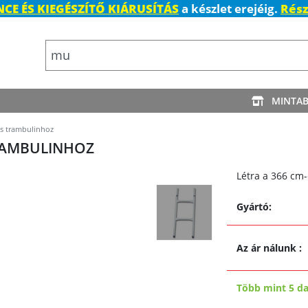
CE ÉS KIEGÉSZÍTŐ KIÁRUSÍTÁS
a készlet erejéig.
Rész
MINTA
es trambulinhoz
TRAMBULINHOZ
Létra a 366 cm
Gyártó:
Az ár nálunk
:
Több mint 5 d