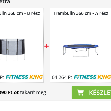
étra
lin 366 cm - B rész
Trambulin 366 cm - A rész
Ft
64 264 Ft
KÉSZLE
890 Ft-ot
takarít meg