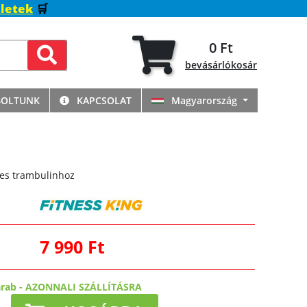
letek
🛒
0 Ft
bevásárlókosár
BOLTUNK
KAPCSOLAT
Magyarország
-es trambulinhoz
7 990 Ft
arab
-
AZONNALI SZÁLLÍTÁSRA