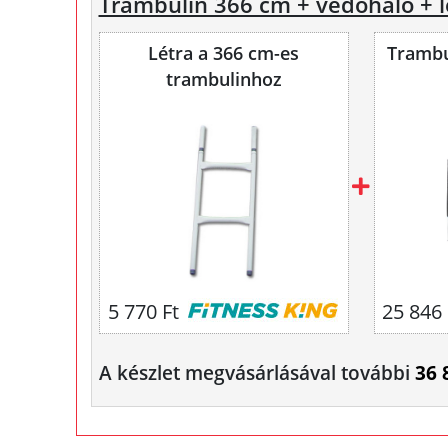
Trambulin 366 cm + védőháló + l
Létra a 366 cm-es
Trambu
trambulinhoz
5 770 Ft
25 846 
A készlet megvásárlásával további
36 