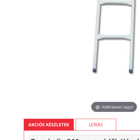
Kattintással nagyít
AKCIÓS KÉSZLETEK
LEÍRÁS