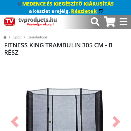
🛒
MEDENCE ÉS KIEGÉSZÍTŐ KIÁRUSÍTÁS
a készlet erejéig.
Részletek
🛒
Sport
Trambulinok
FITNESS KING TRAMBULIN 305 CM - B
RÉSZ
Előző
Követk