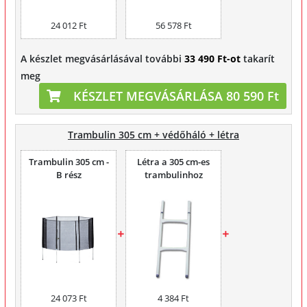
24 012 Ft
56 578 Ft
A készlet megvásárlásával további
33 490 Ft-ot
takarít
meg
KÉSZLET MEGVÁSÁRLÁSA 80 590 Ft
Trambulin 305 cm + védőháló + létra
Trambulin 305 cm -
Létra a 305 cm-es
B rész
trambulinhoz
24 073 Ft
4 384 Ft