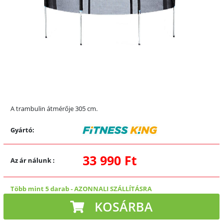
A trambulin átmérője 305 cm.
Gyártó:
33 990 Ft
Az ár nálunk
:
Több mint 5 darab
-
AZONNALI SZÁLLÍTÁSRA
KOSÁRBA