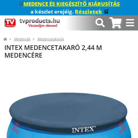
🛒
MEDENCE ÉS KIEGÉSZÍTŐ KIÁRUSÍTÁS
a készlet erejéig.
Részletek
🛒
Medencék
Medencetakarók
INTEX MEDENCETAKARÓ 2,44 M
MEDENCÉRE
Előző
Követk