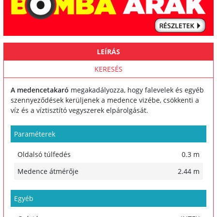
LEÍRÁS
KERESÉS
A medencetakaró
megakadályozza, hogy falevelek és egyéb
szennyeződések kerüljenek a medence vizébe, csökkenti a
víz és a víztisztító vegyszerek elpárolgását.
Paraméterek
Oldalsó túlfedés
0.3 m
Medence átmérője
2.44 m
Egyéb