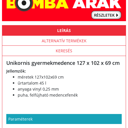
LEÍRÁS
ALTERNATÍV TERMÉKEK
KERESÉS
Unikornis gyermekmedence 127 x 102 x 69 cm
Jellemzők:
méretek 127x102x69 cm
űrtartalom 45 l
anyaga vinyl 0,25 mm
puha, felfújható medencefenék
Paraméterek