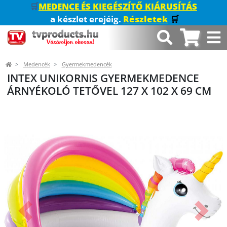
🛒
MEDENCE ÉS KIEGÉSZÍTŐ KIÁRUSÍTÁS
a készlet erejéig.
Részletek
🛒
Medencék
Gyermekmedencék
INTEX UNIKORNIS GYERMEKMEDENCE
ÁRNYÉKOLÓ TETŐVEL 127 X 102 X 69 CM
Előző
Követk