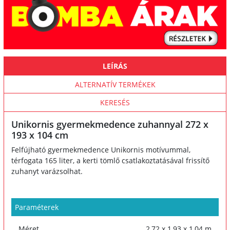
LEÍRÁS
ALTERNATÍV TERMÉKEK
KERESÉS
Unikornis gyermekmedence zuhannyal 272 x
193 x 104 cm
Felfújható gyermekmedence Unikornis motívummal,
térfogata 165 liter, a kerti tömlő csatlakoztatásával frissítő
zuhanyt varázsolhat.
Paraméterek
Méret
2,72 x 1,93 x 1,04 m