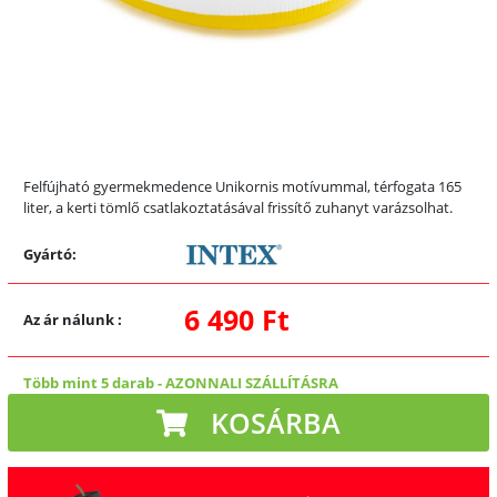
Felfújható gyermekmedence Unikornis motívummal, térfogata 165
liter, a kerti tömlő csatlakoztatásával frissítő zuhanyt varázsolhat.
Gyártó:
6 490 Ft
Az ár nálunk
:
Több mint 5 darab
-
AZONNALI SZÁLLÍTÁSRA
KOSÁRBA