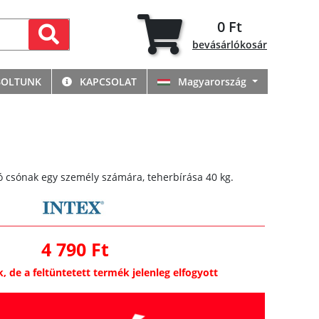
0 Ft
bevásárlókosár
BOLTUNK
KAPCSOLAT
Magyarország
ó csónak egy személy számára, teherbírása 40 kg.
4 790 Ft
k, de a feltüntetett termék jelenleg elfogyott