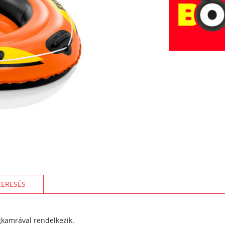
KERESÉS
gkamrával rendelkezik.