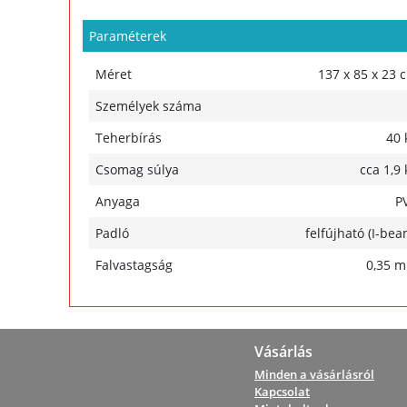
Paraméterek
Méret
137 x 85 x 23 
Személyek száma
Teherbírás
40 
Csomag súlya
cca 1,9 
Anyaga
P
Padló
felfújható (I-bea
Falvastagság
0,35 
Vásárlás
Minden a vásárlásról
Kapcsolat