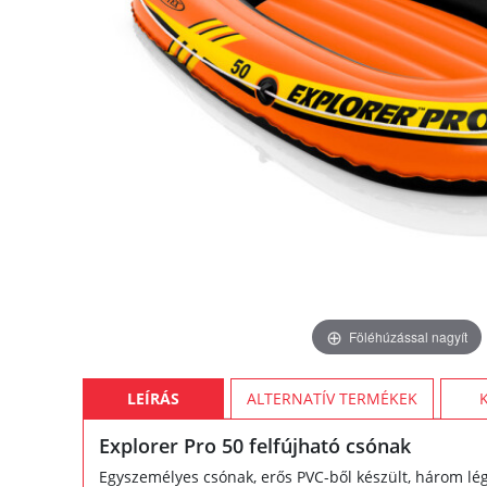
Föléhúzással nagyít
LEÍRÁS
ALTERNATÍV TERMÉKEK
Explorer Pro 50 felfújható csónak
Egyszemélyes csónak, erős PVC-ből készült, három lé