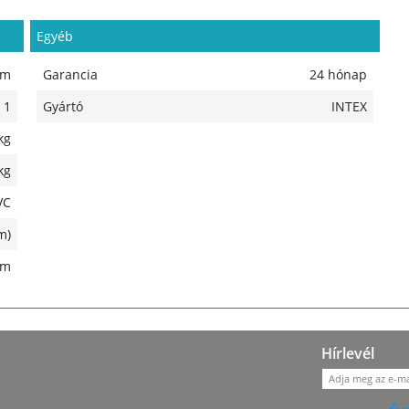
Egyéb
cm
Garancia
24 hónap
1
Gyártó
INTEX
kg
kg
VC
m)
mm
Hírlevél