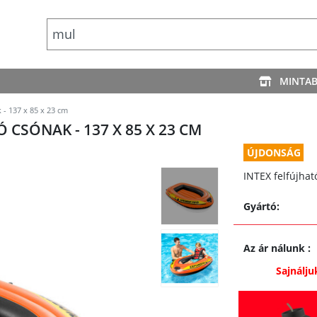
MINTA
 - 137 x 85 x 23 cm
 CSÓNAK - 137 X 85 X 23 CM
ÚJDONSÁG
INTEX felfújhat
Gyártó:
Az ár nálunk
:
Sajnálju