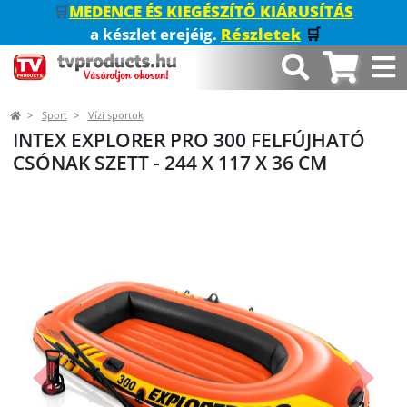
🛒
MEDENCE ÉS KIEGÉSZÍTŐ KIÁRUSÍTÁS
a készlet erejéig.
Részletek
🛒
Sport
Vízi sportok
INTEX EXPLORER PRO 300 FELFÚJHATÓ
CSÓNAK SZETT - 244 X 117 X 36 CM
Előző
Követk