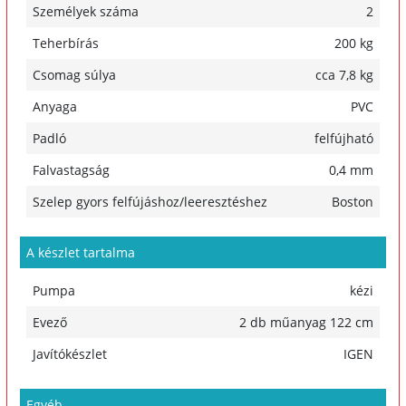
Személyek száma
2
Teherbírás
200 kg
Csomag súlya
cca 7,8 kg
Anyaga
PVC
Padló
felfújható
Falvastagság
0,4 mm
Szelep gyors felfújáshoz/leeresztéshez
Boston
A készlet tartalma
Pumpa
kézi
Evező
2 db műanyag 122 cm
Javítókészlet
IGEN
Egyéb