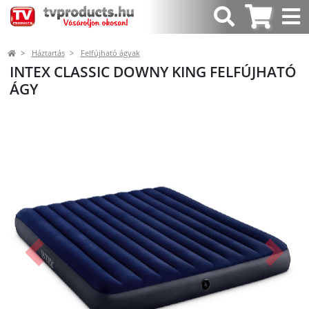
Háztartás
Felfújható ágyak
INTEX CLASSIC DOWNY KING FELFÚJHATÓ
ÁGY
Előző
Követk