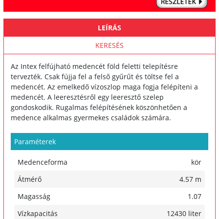
LEÍRÁS
KERESÉS
Az Intex felfújható medencét föld feletti telepítésre
tervezték. Csak fújja fel a felső gyűrűt és töltse fel a
medencét. Az emelkedő vízoszlop maga fogja felépíteni a
medencét. A leeresztésről egy leeresztő szelep
gondoskodik. Rugalmas felépítésének köszönhetően a
medence alkalmas gyermekes családok számára.
Paraméterek
Medenceforma
kör
Átmérő
4.57 m
Magasság
1.07
Vízkapacitás
12430 liter