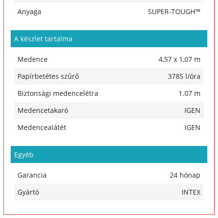
Anyaga
SUPER-TOUGH™
A készlet tartalma
Medence
4,57 x 1,07 m
Papírbetétes szűrő
3785 l/óra
Biztonsági medencelétra
1.07 m
Medencetakaró
IGEN
Medencealátét
IGEN
Egyéb
Garancia
24 hónap
Gyártó
INTEX