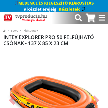
🛒
MEDENCE ÉS KIEGÉSZÍTŐ KIÁRUSÍTÁS
a készlet erejéig.
Részletek
🛒
Sport
Vízi sportok
INTEX EXPLORER PRO 50 FELFÚJHATÓ
CSÓNAK - 137 X 85 X 23 CM
Előző
Követk