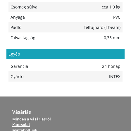
Csomag súlya
cca 1,9 kg
Anyaga
PVC
Padló
felfújható (I-beam)
Falvastagság
0,35 mm
Egyéb
Garancia
24 hónap
Gyártó
INTEX
Vásárlás
Minden a vásárlásról
Kapcsolat
Mintaboltunk