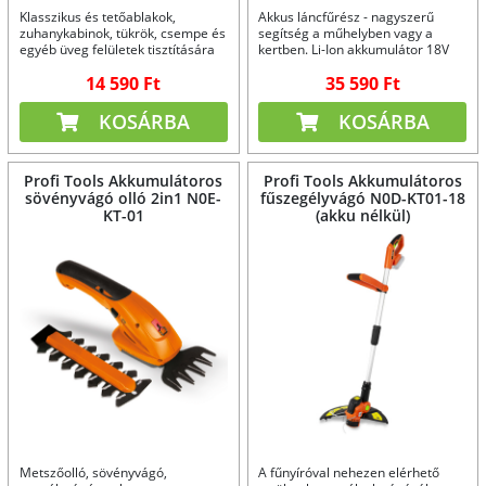
Klasszikus és tetőablakok,
Akkus láncfűrész - nagyszerű
zuhanykabinok, tükrök, csempe és
segítség a műhelyben vagy a
egyéb üveg felületek tisztítására
kertben. Li-Ion akkumulátor 18V
2Ah.
14 590 Ft
35 590 Ft
KOSÁRBA
KOSÁRBA
Profi Tools Akkumulátoros
Profi Tools Akkumulátoros
sövényvágó olló 2in1 N0E-
fűszegélyvágó N0D-KT01-18
KT-01
(akku nélkül)
Metszőolló, sövényvágó,
A fűnyíróval nehezen elérhető