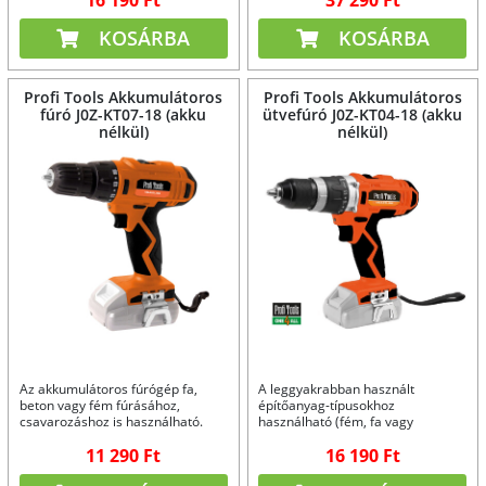
KOSÁRBA
KOSÁRBA
Profi Tools Akkumulátoros
Profi Tools Akkumulátoros
fúró J0Z-KT07-18 (akku
ütvefúró J0Z-KT04-18 (akku
nélkül)
nélkül)
Az akkumulátoros fúrógép fa,
A leggyakrabban használt
beton vagy fém fúrásához,
építőanyag-típusokhoz
csavarozáshoz is használható.
használható (fém, fa vagy
műanyag, tégla, falazat...).
11 290 Ft
16 190 Ft