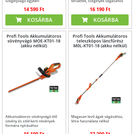
szegélyvágó egyben
területek, szegélyek vágásához
14 590 Ft
16 190 Ft
KOSÁRBA
KOSÁRBA
Profi Tools Akkumulátoros
Profi Tools Akkumulátoros
sövényvágó MOE-KT01-18
teleszkópos láncfűrész
(akku nélkül)
M0L-KT01-18 (akku nélkül)
Akkumulátoros sövényvágó élő
Magasan levő ágak vágásához,
sövény és zöld kerti növények
létra használata nélkül
formára nyírásához
16 190 Ft
37 290 Ft