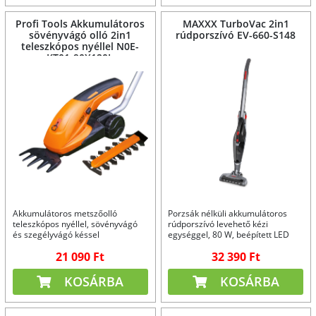
Profi Tools Akkumulátoros
MAXXX TurboVac 2in1
sövényvágó olló 2in1
rúdporszívó EV-660-S148
teleszkópos nyéllel N0E-
KT01-90X120L
Akkumulátoros metszőolló
Porzsák nélküli akkumulátoros
teleszkópos nyéllel, sövényvágó
rúdporszívó levehető kézi
és szegélyvágó késsel
egységgel, 80 W, beépített LED
világítással, hepa szűrővel.
21 090 Ft
32 390 Ft
KOSÁRBA
KOSÁRBA