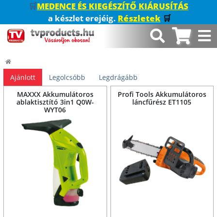
🛒
MEDENCE ÉS KIEGÉSZÍTŐ KIÁRUSÍTÁS
a készlet erejéig.
Részletek
🛒
Ajánlott
Legolcsóbb
Legdrágább
MAXXX Akkumulátoros
Profi Tools Akkumulátoros
ablaktisztító 3in1 Q0W-
láncfűrész ET1105
WYT06