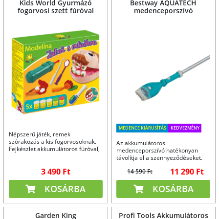
Kids World Gyurmázó
Bestway AQUATECH
fogorvosi szett fúróval
medenceporszívó
MEDENCE KIÁRUSÍTÁS
KEDVEZMÉNY
Népszerű játék, remek
szórakozás a kis fogorvosoknak.
Az akkumulátoros
Fejkészlet akkumulátoros fúróval,
medenceporszívó hatékonyan
gyurmával és tartozékokkal.
távolítja el a szennyeződéseket.
3 490 Ft
11 290 Ft
14 590 Ft
KOSÁRBA
KOSÁRBA
Garden King
Profi Tools Akkumulátoros