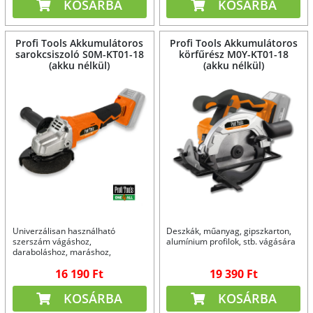
KOSÁRBA
KOSÁRBA
Profi Tools Akkumulátoros
Profi Tools Akkumulátoros
sarokcsiszoló S0M-KT01-18
körfűrész M0Y-KT01-18
(akku nélkül)
(akku nélkül)
Univerzálisan használható
Deszkák, műanyag, gipszkarton,
szerszám vágáshoz,
alumínium profilok, stb. vágására
daraboláshoz, maráshoz,
csiszoláshoz...
16 190 Ft
19 390 Ft
KOSÁRBA
KOSÁRBA