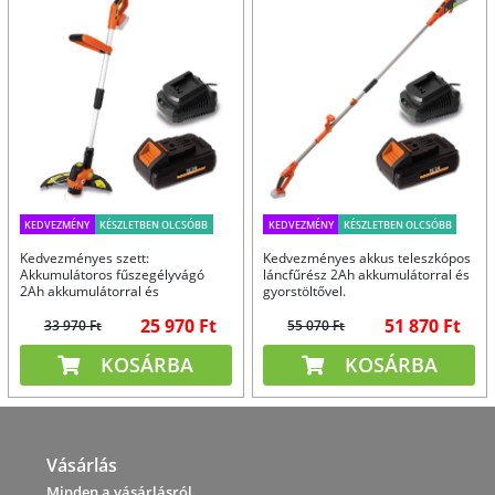
Akkumulátor gyorstöltő
KEDVEZMÉNY
KÉSZLETBEN OLCSÓBB
KEDVEZMÉNY
KÉSZLETBEN OLCSÓBB
Kedvezményes szett:
Kedvezményes akkus teleszkópos
Akkumulátoros fűszegélyvágó
láncfűrész 2Ah akkumulátorral és
2Ah akkumulátorral és
gyorstöltővel.
gyorstöltővel
25 970 Ft
51 870 Ft
33 970 Ft
55 070 Ft
KOSÁRBA
KOSÁRBA
Vásárlás
Minden a vásárlásról