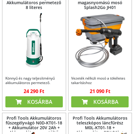
Akkumulátoros permetező
magasnyomású mosó
8 literes
Splash2Go JH01
Könnyű és nagy teljesítményű
Vezeték nélküli mosó a tökéletes
akkumulátoros permetező.
takarításhoz
24 290 Ft
21 090 Ft
KOSÁRBA
KOSÁRBA
Profi Tools Akkumulátoros
Profi Tools Akkumulátoros
fűszegélyvágó N0D-KT01-18
teleszkópos láncfűrész
+ Akkumulátor 20V 2Ah +
M0L-KT01-18 +
Akkumulátor gyorstöltő
Akkumulátor 20V 2Ah +