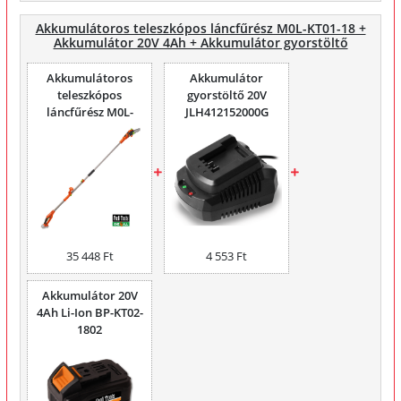
Akkumulátoros teleszkópos láncfűrész M0L-KT01-18 +
Akkumulátor 20V 4Ah + Akkumulátor gyorstöltő
Akkumulátoros
Akkumulátor
teleszkópos
gyorstöltő 20V
láncfűrész M0L-
JLH412152000G
KT01-18 (akku
nélkül)
35 448 Ft
4 553 Ft
Akkumulátor 20V
4Ah Li-Ion BP-KT02-
1802