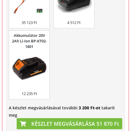
35 123 Ft
4 512 Ft
Akkumulátor 20V
2Ah Li-Ion BP-KT02-
1801
12 235 Ft
A készlet megvásárlásával további
3 200 Ft-ot
takarít
meg
KÉSZLET MEGVÁSÁRLÁSA 51 870 Ft