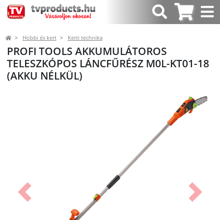
Hobbi és kert
Kerti technika
PROFI TOOLS AKKUMULÁTOROS
TELESZKÓPOS LÁNCFŰRÉSZ M0L-KT01-18
(AKKU NÉLKÜL)
Előző
Követk