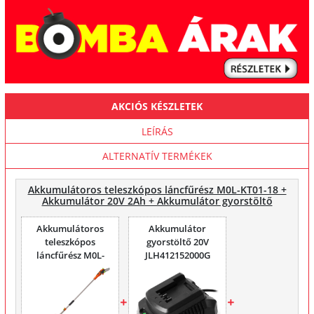
AKCIÓS KÉSZLETEK
LEÍRÁS
ALTERNATÍV TERMÉKEK
Akkumulátoros teleszkópos láncfűrész M0L-KT01-18 +
Akkumulátor 20V 2Ah + Akkumulátor gyorstöltő
Akkumulátoros
Akkumulátor
teleszkópos
gyorstöltő 20V
láncfűrész M0L-
JLH412152000G
KT01-18 (akku
nélkül)