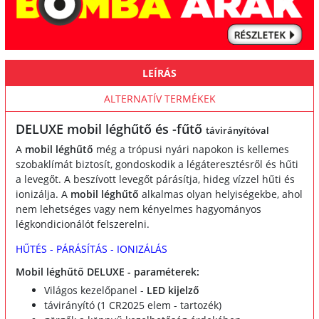
LEÍRÁS
ALTERNATÍV TERMÉKEK
DELUXE mobil léghűtő és -fűtő
távirányítóval
A
mobil léghűtő
még a trópusi nyári napokon is kellemes
szobaklímát biztosít, gondoskodik a légáteresztésről és hűti
a levegőt. A beszívott levegőt párásítja, hideg vízzel hűti és
ionizálja. A
mobil léghűtő
alkalmas olyan helyiségekbe, ahol
nem lehetséges vagy nem kényelmes hagyományos
légkondicionálót felszerelni.
HŰTÉS - PÁRÁSÍTÁS - IONIZÁLÁS
Mobil léghűtő DELUXE - paraméterek:
Világos kezelőpanel -
LED kijelző
távirányító (1 CR2025 elem - tartozék)