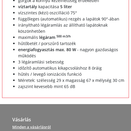
görgők a könnyű kezelhetőség érdekében
víztartály
kapacitása
5 liter
vízszintes (kézi) oszcilláció 75°
függőleges (automatikus) rezgés a lapátok 90°-ában
irányítható légáramlás az állítható lapátoknak
köszönhetően
500 m3/h
maximális
légáram
hűtőbetét / porszűrő tartozék
energiafogyasztás max. 80 W
- nagyon gazdaságos
működés
3 légáramlási sebesség
időzítő automatikus kikapcsoláshoz 8 óráig
hűtés / levegő ionizációs funkció
Méretek: szélesség 29 x magasság 67 x mélység 30 cm
zajszint kevesebb mint 65 dB
Vásárlás
Minden a vásárlásról