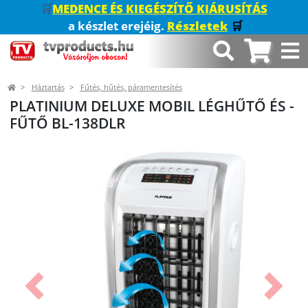
🛒
MEDENCE ÉS KIEGÉSZÍTŐ KIÁRUSÍTÁS
a készlet erejéig.
Részletek
🛒
Háztartás
Fűtés, hűtés, páramentesítés
PLATINIUM DELUXE MOBIL LÉGHŰTŐ ÉS -
FŰTŐ BL-138DLR
Előző
Követk