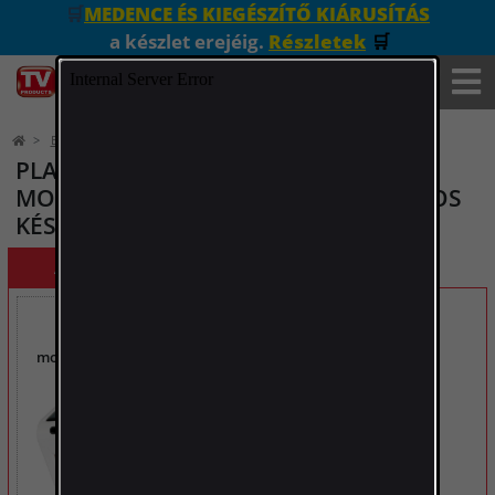
🛒
MEDENCE ÉS KIEGÉSZÍTŐ KIÁRUSÍTÁS
a készlet erejéig.
Részletek
🛒
Elektronika
Fényforrások
PLATINIUM NAPELEMES
MOZGÁSÉRZÉKELŐS LED LÁMPA 2DB-OS
KÉSZLET
A KEDVEZMÉNYES KÉSZLET TARTALMA
Platinium
Platinium
Napelemes
Napelemes
mozgásérzékelős
mozgásérzékelős
LED lámpa
LED lámpa