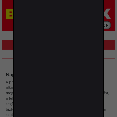
LEÍRÁS A
LEÍRÁS B
ALTERNATÍV TERMÉKEK
Napelemes mozgásérzékelős LED lámpa
A praktikus, energiatakarékos, kültéri lámpa kiválóan
alkalmas bejáratok, járdák, autó behajtók, stb.
megvilágítására. A készülék nem igényel külső áramforrást,
a feltöltés automatikusan történik a beépített napelem
segítségével. A sötétedés szenzor és a mozgásérzékelő
biztosítja, hogy a lámpa csak akkor világít, amikor valóban
szükséges.