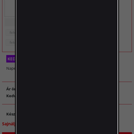
2 890 Ft
2 890 Ft
Szín:
Szín:
fehér
fehér
fekete
fekete
KEDVEZMÉNY
Napelemes mozgásérzékelős LED lámpa 2db-od készlet
Ár önállóan
:
7 380 Ft
1 600 Ft (21%)
Kedvezmény
:
5 780 Ft
Készlet ára
:
Sajnáljuk, de a feltüntetett termék jelenleg elfogyott