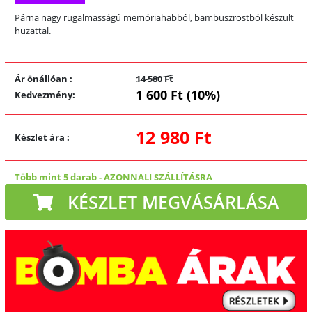
Párna nagy rugalmasságú memóriahabból, bambuszrostból készült
huzattal.
Ár önállóan
:
14 580 Ft
1 600 Ft (10%)
Kedvezmény
:
12 980 Ft
Készlet ára
:
Több mint 5 darab
-
AZONNALI SZÁLLÍTÁSRA
KÉSZLET MEGVÁSÁRLÁSA