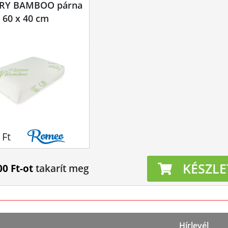
Y BAMBOO párna
60 x 40 cm
 Ft
KÉSZLE
00 Ft-ot
takarít meg
Hírlevél