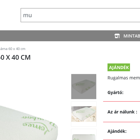
MINTA
na 60 x 40 cm
 X 40 CM
AJÁNDÉK
Rugalmas memó
Gyártó:
Az ár nálunk
:
Ajándék: