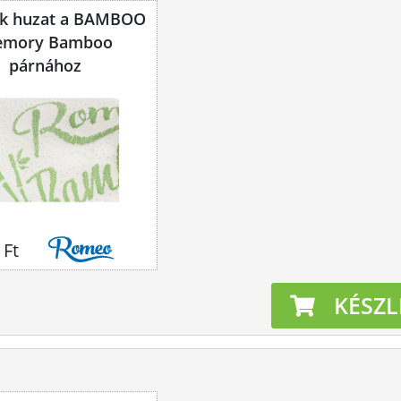
ék huzat a BAMBOO
mory Bamboo
párnához
 Ft
KÉSZL