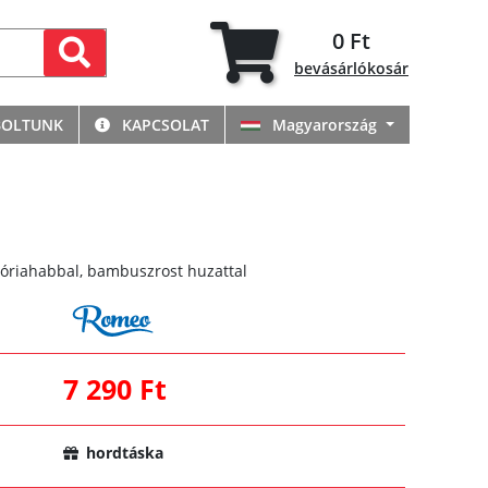
0 Ft
bevásárlókosár
BOLTUNK
KAPCSOLAT
Magyarország
riahabbal, bambuszrost huzattal
7 290 Ft
hordtáska