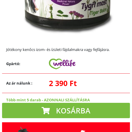
Jótékony kenőcs izom- és ízületi fájdalmakra vagy fejfájásra.
Gyártó:
2 390 Ft
Az ár nálunk
:
Több mint 5 darab
-
AZONNALI SZÁLLÍTÁSRA
KOSÁRBA