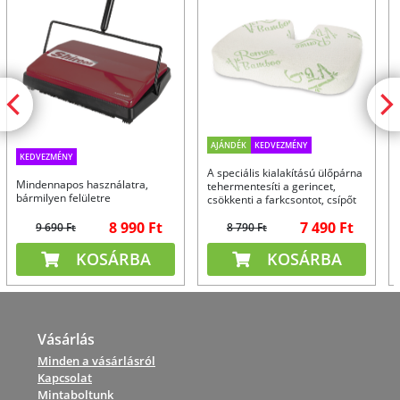
AJÁNDÉK
KEDVEZMÉNY
KEDVEZMÉNY
A speciális kialakítású ülőpárna
Mindennapos használatra,
tehermentesíti a gerincet,
bármilyen felületre
csökkenti a farkcsontot, csípőt
és combokat érő nyomást ülés
8 990 Ft
7 490 Ft
közben.
9 690 Ft
8 790 Ft
KOSÁRBA
KOSÁRBA
Vásárlás
Minden a vásárlásról
Kapcsolat
Mintaboltunk