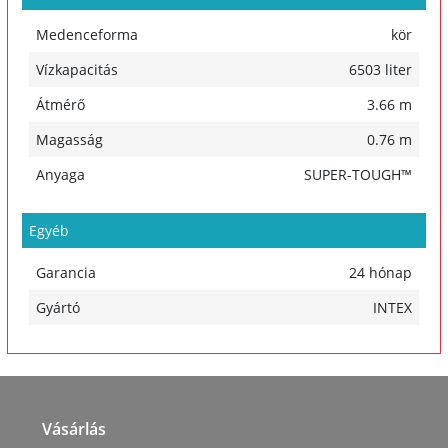
Medenceforma
kör
Vízkapacitás
6503 liter
Átmérő
3.66 m
Magasság
0.76 m
Anyaga
SUPER-TOUGH™
Egyéb
Garancia
24 hónap
Gyártó
INTEX
Vásárlás