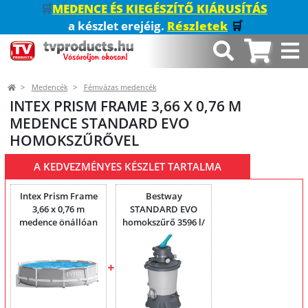
🛒
MEDENCE ÉS KIEGÉSZÍTŐ KIÁRUSÍTÁS
a készlet erejéig.
Részletek
🛒
Medencék
Fémvázas medencék
INTEX PRISM FRAME 3,66 X 0,76 M
MEDENCE STANDARD EVO
HOMOKSZŰRŐVEL
A KEDVEZMÉNYES KÉSZLET TARTALMA
Intex Prism Frame
Bestway
3,66 x 0,76 m
STANDARD EVO
medence önállóan
homokszűrő 3596 l/
óra