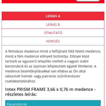
LEÍRÁS A
LEÍRÁS B
ÚTMUTATÓ
KERESÉS
A fémvázas medence mind a felfújható föld feletti medence,
mind a fém medence előnyeit biztosítja. Előnyei közé
tartozik az egyszerű telepítés mellett a nagyon stabil
konstrukció és az újonnan kifejlesztett egyedi fémkeret. A
medence beömlőnyílásokkal van ellátva az Ön által
választott homok- vagy patronos szűrőrendszer
csatlakoztatásához.
Intex PRISM FRAME 3,66 x 0,76 m medence -
részletes leírás:
Paraméterek