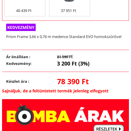
40 439 Ft
37 951 Ft
KEDVEZMÉNY
Prism Frame 3,66 x 0,76 m medence Standard EVO homokszűrővel
Ár önállóan
:
81 590 Ft
3 200 Ft (3%)
Kedvezmény
:
78 390 Ft
Készlet ára
:
Sajnáljuk, de a feltüntetett termék jelenleg elfogyott