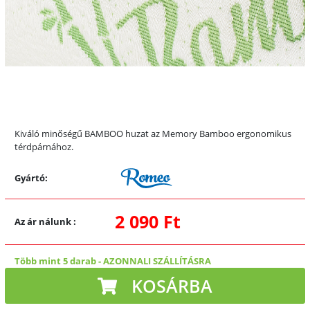
Kiváló minőségű BAMBOO huzat az Memory Bamboo ergonomikus
térdpárnához.
Gyártó:
2 090 Ft
Az ár nálunk
:
Több mint 5 darab
-
AZONNALI SZÁLLÍTÁSRA
KOSÁRBA