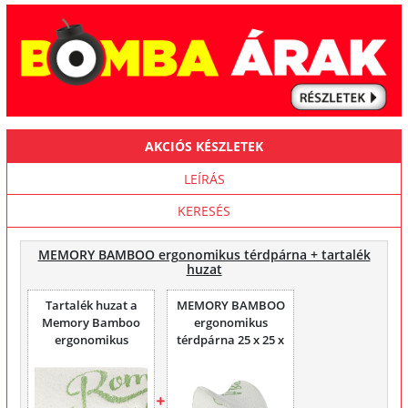
AKCIÓS KÉSZLETEK
LEÍRÁS
KERESÉS
MEMORY BAMBOO ergonomikus térdpárna + tartalék
huzat
Tartalék huzat a
MEMORY BAMBOO
Memory Bamboo
ergonomikus
ergonomikus
térdpárna 25 x 25 x
térdpárnához
15 cm