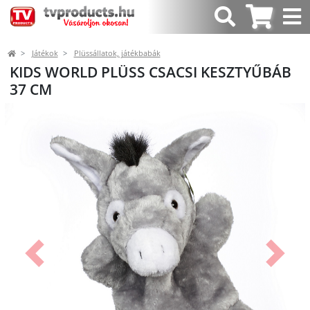
Játékok
Plüssállatok, játékbabák
KIDS WORLD PLÜSS CSACSI KESZTYŰBÁB
37 CM
Előző
Követk