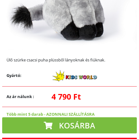
Ülő szürke csacsi puha plüssből lányoknak és fiúknak.
Gyártó:
4 790 Ft
Az ár nálunk
:
Több mint 5 darab
-
AZONNALI SZÁLLÍTÁSRA
KOSÁRBA