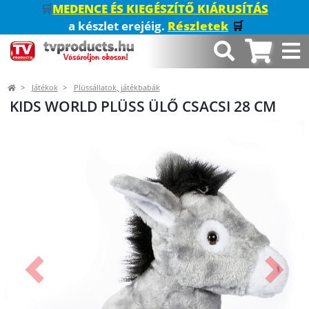
🛒
MEDENCE ÉS KIEGÉSZÍTŐ KIÁRUSÍTÁS
a készlet erejéig.
Részletek
🛒
Játékok
Plüssállatok, játékbabák
KIDS WORLD PLÜSS ÜLŐ CSACSI 28 CM
Előző
Követk