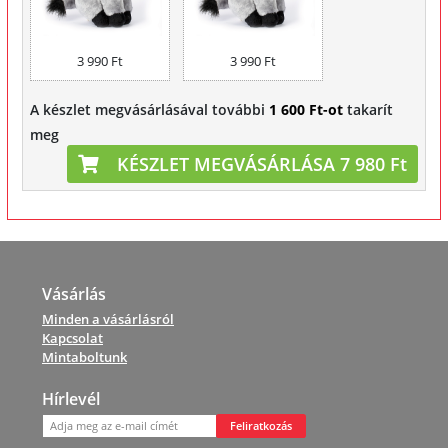
3 990 Ft
3 990 Ft
A készlet megvásárlásával további
1 600 Ft-ot
takarít
meg
KÉSZLET MEGVÁSÁRLÁSA 7 980 Ft
Vásárlás
Minden a vásárlásról
Kapcsolat
Mintaboltunk
Hírlevél
Feliratkozás