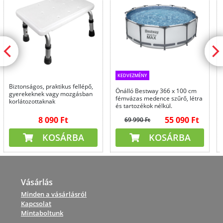
KEDVEZMÉNY
Biztonságos, praktikus fellépő,
Önálló Bestway 366 x 100 cm
gyerekeknek vagy mozgásban
fémvázas medence szűrő, létra
korlátozottaknak
és tartozékok nélkül.
8 090 Ft
55 090 Ft
69 990 Ft
KOSÁRBA
KOSÁRBA
Vásárlás
Minden a vásárlásról
Kapcsolat
Mintaboltunk